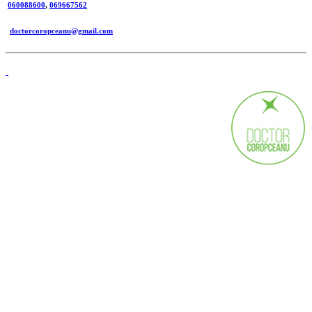
060088600
,
069667562
doctorcoropceanu@gmail.com