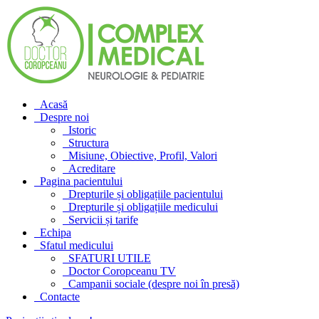
Acasă
Despre noi
Istoric
Structura
Misiune, Obiective, Profil, Valori
Acreditare
Pagina pacientului
Drepturile și obligațiile pacientului
Drepturile și obligațiile medicului
Servicii și tarife
Echipa
Sfatul medicului
SFATURI UTILE
Doctor Coropceanu TV
Campanii sociale (despre noi în presă)
Contacte