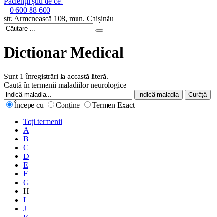
Pacienții știu de ce!
0 600 88 600
str. Armenească 108, mun. Chișinău
Dictionar Medical
Sunt 1 înregistrări la această literă.
Caută în termenii maladiilor neurologice
Începe cu
Conține
Termen Exact
Toți termenii
A
B
C
D
E
F
G
H
I
J