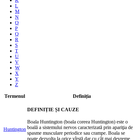
K
L
M
N
O
P
Q
R
S
T
U
V
W
X
Y
Z
Termenul
Definiția
DEFINIȚIE ȘI CAUZE
Boala Huntington (boala coreea Huntington) este o
boală a sistemului nervos caracterizată prin apariţia de
Huntington
spasme musculare periodice sau crampe. Boala se
poate dezvolta la orice vîrstă dar cu cât mai devreme